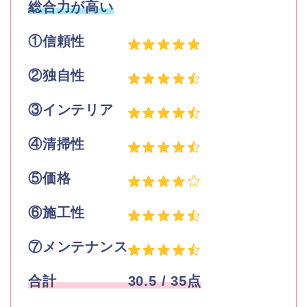
総合力が高い
①信頼性
②独自性
③インテリア
④清掃性
⑤価格
⑥施工性
⑦メンテナンス
合計 30.5
/ 35点