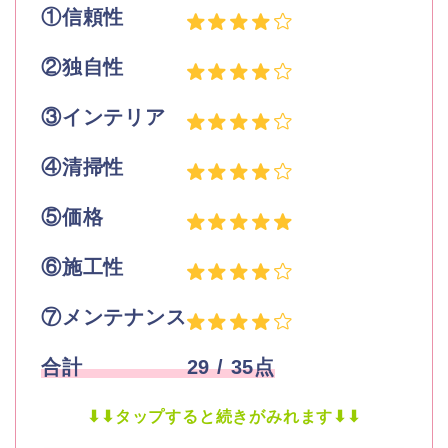
①信頼性
②独自性
③インテリア
④清掃性
⑤価格
⑥施工性
⑦メンテナンス
合計 29
/ 35点
⬇︎⬇︎タップすると続きがみれます⬇︎⬇︎