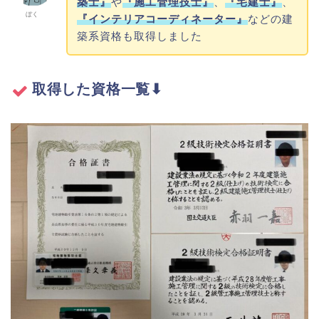
築士』
や
『施工管理技士』
、
『宅建士』
、
ぼく
『インテリアコーディネーター』
などの建
築系資格も取得しました
取得した資格一覧⬇︎