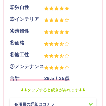
②独自性
③インテリア
④清掃性
⑤価格
⑥施工性
⑦メンテナンス
合計 29.5
/ 35点
⬇︎⬇︎タップすると続きがみれます⬇︎⬇︎
各項目の詳細はコチラ