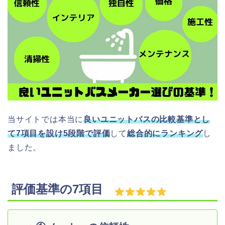
当サイトでは本当に
良いユニットバスの比較基準とし
て
7
項目を設け
5
段階で評価
して
総合的にランキング
し
ました。
評価基準の7
項目