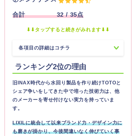
合計
32 / 35点
⬇︎⬇︎タップすると続きがみれます⬇︎⬇︎
各項目の詳細はコチラ
ランキング2
位の理由
旧
INAX
時代から水回り製品を作り続け
TOTO
と
シェア争いをしてきた中で培った技術力は、他
のメーカーを寄せ付けない実力を持っていま
す。
LIXIL
に統合して以来ブランド力・デザイン力に
も磨きが掛かり、今後間違いなく伸びていく事