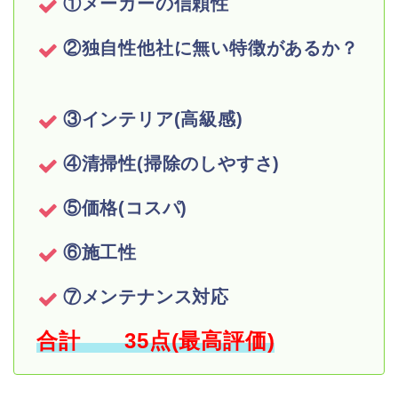
①メーカーの信頼性
②独自性他社に無い特徴があるか？
③インテリア
(
高級感
)
④清掃性
(
掃除のしやすさ
)
⑤価格
(
コスパ
)
⑥施工性
⑦メンテナンス対応
合計 35点(最高評価)