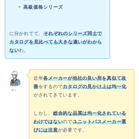
高級価格シリーズ
に分かれてて、
それぞれのシリーズ同士で
カタログを見比べても大きな違いがわから
ない
わ。
近年
各メーカーが他社の良い所を真似て改
善
をするので
カタログの見かけ上は
均一化
ぼく
がされてきています。
しかし、
総合的な品質は均一化されている
わけではない
ので
ユニットバスメーカー選
びには注意
が必要です。