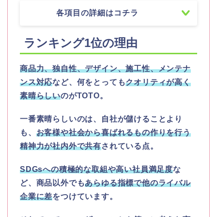
各項目の詳細はコチラ
ランキング
1
位の理由
商品力、独自性、デザイン、施工性、メンテナ
ンス対応
など、何をとっても
クオリティが高く
素晴らしい
のが
TOTO。
一番素晴らしいのは、自社が儲けることより
も、
お客様や社会から喜ばれるもの作りを行う
精神力が社内外で共有
されている点。
SDGsへの積極的な取組や高い社員満足度
な
ど、商品以外でも
あらゆる指標で他のライバル
企業に差
をつけています。