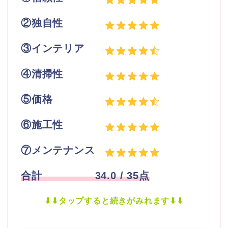
②独自性
③インテリア
④清掃性
⑤価格
⑥施工性
⑦メンテナンス
合計
34.0 / 35点
⬇︎⬇︎タップすると続きがみれます⬇︎⬇︎