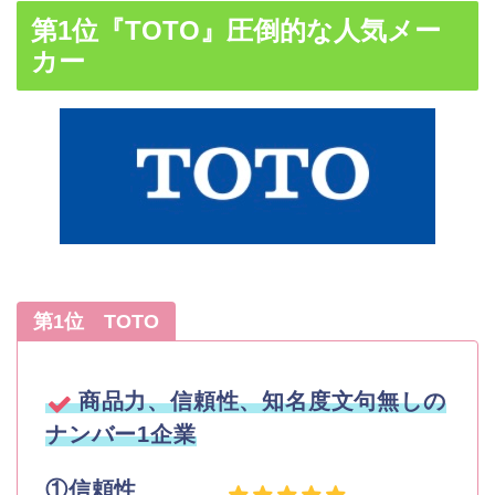
第1位『TOTO』圧倒的な人気メー
カー
第1位 TOTO
商品力、信頼性、知名度文句無しの
ナンバー
1
企業
①信頼性